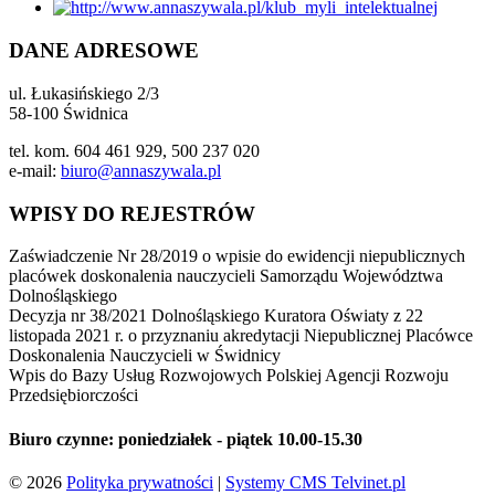
DANE ADRESOWE
ul. Łukasińskiego 2/3
58-100 Świdnica
tel. kom. 604 461 929, 500 237 020
e-mail:
biuro@annaszywala.pl
WPISY DO REJESTRÓW
Zaświadczenie Nr 28/2019 o wpisie do ewidencji niepublicznych
placówek doskonalenia nauczycieli Samorządu Województwa
Dolnośląskiego
Decyzja nr 38/2021 Dolnośląskiego Kuratora Oświaty z 22
listopada 2021 r. o przyznaniu akredytacji Niepublicznej Placówce
Doskonalenia Nauczycieli w Świdnicy
Wpis do Bazy Usług Rozwojowych Polskiej Agencji Rozwoju
Przedsiębiorczości
Biuro czynne:
poniedziałek - piątek 10.00-15.30
© 2026
Polityka prywatności
|
Systemy CMS Telvinet.pl