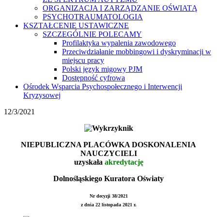
ORGANIZACJA I ZARZĄDZANIE OŚWIATĄ
PSYCHOTRAUMATOLOGIA
KSZTAŁCENIE USTAWICZNE
SZCZEGÓLNIE POLECAMY
Profilaktyka wypalenia zawodowego
Przeciwdziałanie mobbingowi i dyskryminacji w
miejscu pracy
Polski język migowy PJM
Dostępność cyfrowa
Ośrodek Wsparcia Psychospołecznego i Interwencji
Kryzysowej
12/3/2021
NIEPUBLICZNA PLACÓWKA DOSKONALENIA
NAUCZYCIELI
uzyskała
akredytację
Dolnośląskiego Kuratora Oświaty
Nr decyzji 38/2021
z dnia 22 listopada 2021 r.