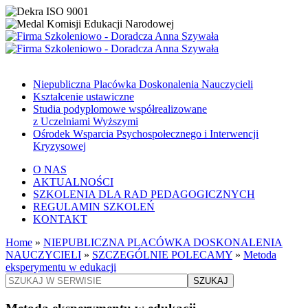
Niepubliczna Placówka Doskonalenia Nauczycieli
Kształcenie ustawiczne
Studia podyplomowe współrealizowane
z Uczelniami Wyższymi
Ośrodek Wsparcia Psychospołecznego i Interwencji
Kryzysowej
O NAS
AKTUALNOŚCI
SZKOLENIA DLA RAD PEDAGOGICZNYCH
REGULAMIN SZKOLEŃ
KONTAKT
Home
»
NIEPUBLICZNA PLACÓWKA DOSKONALENIA
NAUCZYCIELI
»
SZCZEGÓLNIE POLECAMY
»
Metoda
eksperymentu w edukacji
SZUKAJ