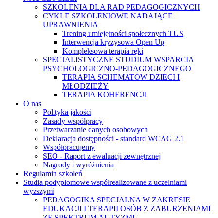
SZKOLENIA DLA RAD PEDAGOGICZNYCH
CYKLE SZKOLENIOWE NADAJĄCE
UPRAWNIENIA
Trening umiejętności społecznych TUS
Interwencja kryzysowa Open Up
Kompleksowa terapia ręki
SPECJALISTYCZNE STUDIUM WSPARCIA
PSYCHOLOGICZNO-PEDAGOGICZNEGO
TERAPIA SCHEMATÓW DZIECI I
MŁODZIEŻY
TERAPIA KOHERENCJI
O nas
Polityka jakości
Zasady współpracy
Przetwarzanie danych osobowych
Deklaracja dostępności - standard WCAG 2.1
Współpracujemy
SEO - Raport z ewaluacji zewnętrznej
Nagrody i wyróżnienia
Regulamin szkoleń
Studia podyplomowe współrealizowane z uczelniami
wyższymi
PEDAGOGIKA SPECJALNA W ZAKRESIE
EDUKACJI I TERAPII OSÓB Z ZABURZENIAMI
ZE SPEKTRUM AUTYZMU