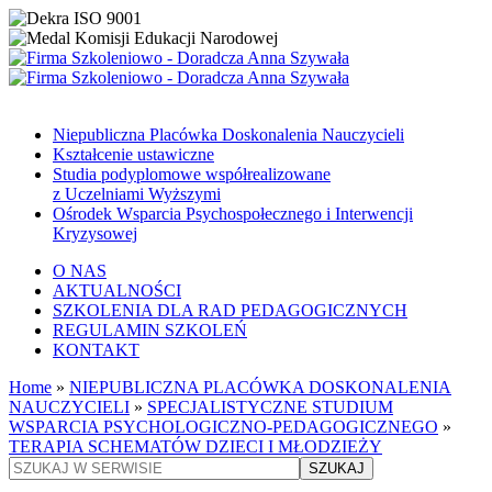
Niepubliczna Placówka Doskonalenia Nauczycieli
Kształcenie ustawiczne
Studia podyplomowe współrealizowane
z Uczelniami Wyższymi
Ośrodek Wsparcia Psychospołecznego i Interwencji
Kryzysowej
O NAS
AKTUALNOŚCI
SZKOLENIA DLA RAD PEDAGOGICZNYCH
REGULAMIN SZKOLEŃ
KONTAKT
Home
»
NIEPUBLICZNA PLACÓWKA DOSKONALENIA
NAUCZYCIELI
»
SPECJALISTYCZNE STUDIUM
WSPARCIA PSYCHOLOGICZNO-PEDAGOGICZNEGO
»
TERAPIA SCHEMATÓW DZIECI I MŁODZIEŻY
SZUKAJ