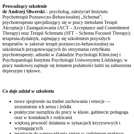
Prowadzący szkolenie
dr Andrzej Śliwerski
– psycholog, założyciel Instytutu
Psychoterapii Poznawczo-Behawioralnej „Schemat”,
psychoterapeuta specjalizujący się w pracy metodami Terapii
Akceptacji i Zaangażowania (ACT – Acceptance and Commitment
Therapy) oraz Terapii Schematu (SFT – Schema Focused Therapy);
terapeuta-dydaktyk, zajmujący się szkoleniem przyszłych
terapeutów w zakresie terapii poznawczo-behawioralnej na
szkoleniach przygotowujących do otrzymania certyfikatu
psychoterapeuty; adiunkt w Zakładzie Psychologii Klinicznej i
Psychopatologii Instytutu Psychologii Uniwersytetu Łódzkiego; w
pracy naukowej zajmuje się tematem podatności ludzi na zaburzenia
depresyjne i lękowe.
Co daje udział w szkoleniu
nowe spojrzenie na trudne zachowania i emocje —
zrozumienie ich sensu i źródła
praktyczne narzędzia do pracy w klasie, gabinecie pedagoga
oraz w kontaktach z rodzicami
większą pewność działania w sytuacjach kryzysowych i
wymagających
inspirację do wprowadzania zmian w codziennej praktyce