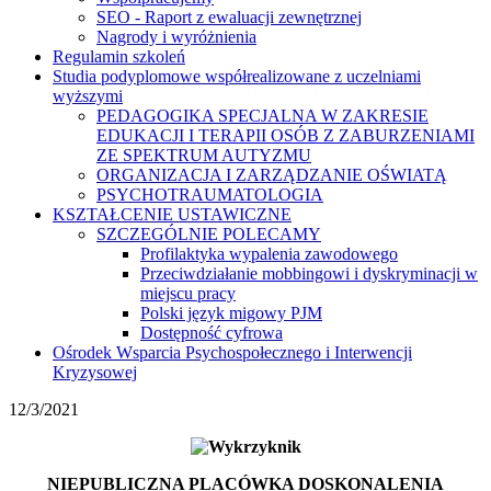
SEO - Raport z ewaluacji zewnętrznej
Nagrody i wyróżnienia
Regulamin szkoleń
Studia podyplomowe współrealizowane z uczelniami
wyższymi
PEDAGOGIKA SPECJALNA W ZAKRESIE
EDUKACJI I TERAPII OSÓB Z ZABURZENIAMI
ZE SPEKTRUM AUTYZMU
ORGANIZACJA I ZARZĄDZANIE OŚWIATĄ
PSYCHOTRAUMATOLOGIA
KSZTAŁCENIE USTAWICZNE
SZCZEGÓLNIE POLECAMY
Profilaktyka wypalenia zawodowego
Przeciwdziałanie mobbingowi i dyskryminacji w
miejscu pracy
Polski język migowy PJM
Dostępność cyfrowa
Ośrodek Wsparcia Psychospołecznego i Interwencji
Kryzysowej
12/3/2021
NIEPUBLICZNA PLACÓWKA DOSKONALENIA