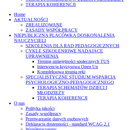
TERAPIA KOHERENCJI
Home
AKTUALNOŚCI
ZREALIZOWANE
ZASADY WSPÓŁPRACY
NIEPUBLICZNA PLACÓWKA DOSKONALENIA
NAUCZYCIELI
SZKOLENIA DLA RAD PEDAGOGICZNYCH
CYKLE SZKOLENIOWE NADAJĄCE
UPRAWNIENIA
Trening umiejętności społecznych TUS
Interwencja kryzysowa Open Up
Kompleksowa terapia ręki
SPECJALISTYCZNE STUDIUM WSPARCIA
PSYCHOLOGICZNO-PEDAGOGICZNEGO
TERAPIA SCHEMATÓW DZIECI I
MŁODZIEŻY
TERAPIA KOHERENCJI
O nas
Polityka jakości
Zasady współpracy
Przetwarzanie danych osobowych
Deklaracja dostępności - standard WCAG 2.1
Współpracujemy