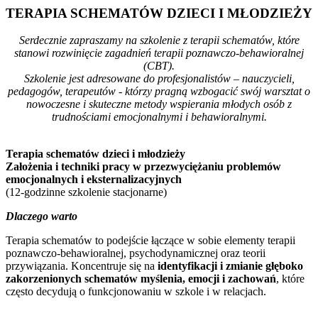
TERAPIA SCHEMATÓW DZIECI I MŁODZIEŻY
Serdecznie zapraszamy na szkolenie z terapii schematów, które
stanowi rozwinięcie zagadnień terapii poznawczo-behawioralnej
(CBT).
Szkolenie jest adresowane do profesjonalistów – nauczycieli,
pedagogów, terapeutów - którzy pragną wzbogacić swój warsztat o
nowoczesne i skuteczne metody wspierania młodych osób z
trudnościami emocjonalnymi i behawioralnymi.
Terapia schematów dzieci i młodzieży
Założenia i techniki pracy w przezwyciężaniu problemów
emocjonalnych i eksternalizacyjnych
(12-godzinne szkolenie stacjonarne)
Dlaczego warto
Terapia schematów to podejście łączące w sobie elementy terapii
poznawczo-behawioralnej, psychodynamicznej oraz teorii
przywiązania. Koncentruje się na
identyfikacji i zmianie głęboko
zakorzenionych schematów myślenia, emocji i zachowań
, które
często decydują o funkcjonowaniu w szkole i w relacjach.