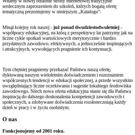
Witamy w nowej odsłonie strony internetowej tradycyjnie
serdecznym zaproszeniem do szkoleń, których bogatą ofertę
tematyczną prezentujemy w niniejszym „Katalogu”.
Minął kolejny rok naszej -
już ponad dwudziestodwuletniej
-
współpracy edukacyjnej, na którą z perspektywy lat patrzymy jak na
liczne cykle spotkań wartościowych merytorycznie i bardzo
przydatnych zawodowo, efektywnych, a jednocześnie inspirujących
i atrakcyjnych, wywołujących pragnienie ich kontynuacji.
Tym chętniej pragniemy przekazać Państwu naszą ofertę,
dyktowaną naszym wieloletnim doświadczeniem i rozeznaniem
współczesnych tendencji w edukacji społecznej, a przede wszystkim
uwzględniający liczne oczekiwania i sugestie lokalnego środowiska
zawodowego. Niech nowa oferta edukacyjna stanie się dla Państwa
inspiracją do dalszego doskonalenia kompetencji zawodowych i
społecznych, a zdobywane doświadczenia rozsłoneczniają każdy
dzień w pracy i w życiu osobistym.
O nas
Funkcjonujemy od 2001 roku.