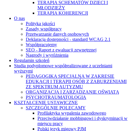
TERAPIA SCHEMATÓW DZIECI I
MŁODZIEŻY
TERAPIA KOHERENCJI
O nas
Polityka jakości
Zasady współpracy
Przetwarzanie danych osobowych
Deklaracja dostępności - standard WCAG 2.1
Współpracujemy
SEO - Raport z ewaluacji zewnętrznej
Nagrody i wyróżnienia
Regulamin szkoleń
Studia podyplomowe współrealizowane z uczelniami
wyższymi
PEDAGOGIKA SPECJALNA W ZAKRESIE
EDUKACJI I TERAPII OSÓB Z ZABURZENIAMI
ZE SPEKTRUM AUTYZMU
ORGANIZACJA I ZARZĄDZANIE OŚWIATĄ
PSYCHOTRAUMATOLOGIA
KSZTAŁCENIE USTAWICZNE
SZCZEGÓLNIE POLECAMY
Profilaktyka wypalenia zawodowego
Przeciwdziałanie mobbingowi i dyskryminacji w
miejscu pracy
Polski język migowy PJM