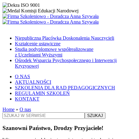
Niepubliczna Placówka Doskonalenia Nauczycieli
Kształcenie ustawiczne
Studia podyplomowe współrealizowane
z Uczelniami Wyższymi
Ośrodek Wsparcia Psychospołecznego i Interwencji
Kryzysowej
O NAS
AKTUALNOŚCI
SZKOLENIA DLA RAD PEDAGOGICZNYCH
REGULAMIN SZKOLEŃ
KONTAKT
Home
»
O nas
SZUKAJ
Szanowni Państwo, Drodzy Przyjaciele!