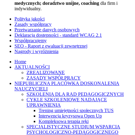
medycznych; doradztwo unijne, coaching
dla firm i
indywidualny.
Polityka jakości
Zasady współpracy
Przetwarzanie danych osobowych
Deklaracja dostępności - standard WCAG 2.1
Współpracujemy
SEO - Raport z ewaluacji zewnętrznej
Nagrody i wyróżnienia
Home
AKTUALNOŚCI
ZREALIZOWANE
ZASADY WSPÓŁPRACY
NIEPUBLICZNA PLACÓWKA DOSKONALENIA
NAUCZYCIELI
SZKOLENIA DLA RAD PEDAGOGICZNYCH
CYKLE SZKOLENIOWE NADAJĄCE
UPRAWNIENIA
Trening umiejętności społecznych TUS
Interwencja kryzysowa Open Up
Kompleksowa terapia ręki
SPECJALISTYCZNE STUDIUM WSPARCIA
PSYCHOLOGICZNO-PEDAGOGICZNEGO