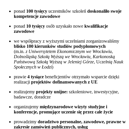
ponad
100 tysięcy
uczestników szkoleń
doskonaliło swoje
kompetencje zawodowe
ponad
10 tysięcy
osób uzyskało nowe
kwalifikacje
zawodowe
we współpracy z wyższymi uczelniami zorganizowaliśmy
blisko 100 kierunków studiów podyplomowych
(m.in.
z Uniwersytetem Ekonomicznym we Wrocławiu
,
Dolnośląską Szkołą Wyższą we Wrocławiu, Karkonoską
Państwową Szkołą Wyższą w Jeleniej Górze
, U
czelnią Nauk
Społecznych w Łodzi
)
prawie
4 tysiące
beneficjentów otrzymało wsparcie dzięki
realizacji
projektów dofinansowanych z UE
realizujemy
projekty unijne:
szkoleniowe, inwestycyjne,
badawcze, doradcze
organizujemy
międzynarodowe wizyty studyjne i
konferencje, promujące uczenie się przez całe życie
prowadzimy
doradztwo personalne, zawodowe, prawne w
zakresie zamówień publicznych, usług