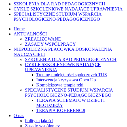
SZKOLENIA DLA RAD PEDAGOGICZNYCH
CYKLE SZKOLENIOWE NADAJĄCE UPRAWNIENIA
SPECJALISTYCZNE STUDIUM WSPARCIA
PSYCHOLOGICZNO-PEDAGOGICZNEGO
Home
AKTUALNOŚCI
ZREALIZOWANE
ZASADY WSPÓŁPRACY
NIEPUBLICZNA PLACÓWKA DOSKONALENIA
NAUCZYCIELI
SZKOLENIA DLA RAD PEDAGOGICZNYCH
CYKLE SZKOLENIOWE NADAJĄCE
UPRAWNIENIA
Trening umiejętności społecznych TUS
Interwencja kryzysowa Open Up
Kompleksowa terapia ręki
SPECJALISTYCZNE STUDIUM WSPARCIA
PSYCHOLOGICZNO-PEDAGOGICZNEGO
TERAPIA SCHEMATÓW DZIECI I
MŁODZIEŻY
TERAPIA KOHERENCJI
O nas
Polityka jakości
Zasady współpracy