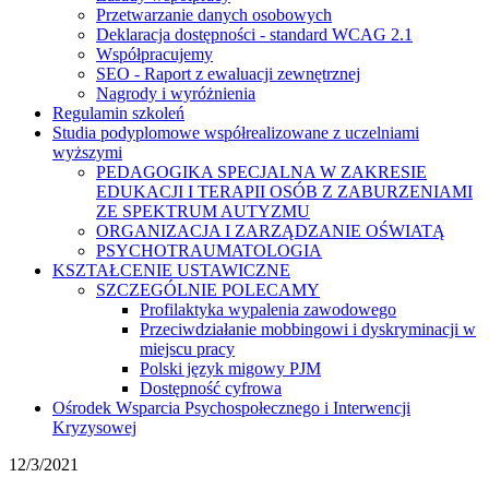
Przetwarzanie danych osobowych
Deklaracja dostępności - standard WCAG 2.1
Współpracujemy
SEO - Raport z ewaluacji zewnętrznej
Nagrody i wyróżnienia
Regulamin szkoleń
Studia podyplomowe współrealizowane z uczelniami
wyższymi
PEDAGOGIKA SPECJALNA W ZAKRESIE
EDUKACJI I TERAPII OSÓB Z ZABURZENIAMI
ZE SPEKTRUM AUTYZMU
ORGANIZACJA I ZARZĄDZANIE OŚWIATĄ
PSYCHOTRAUMATOLOGIA
KSZTAŁCENIE USTAWICZNE
SZCZEGÓLNIE POLECAMY
Profilaktyka wypalenia zawodowego
Przeciwdziałanie mobbingowi i dyskryminacji w
miejscu pracy
Polski język migowy PJM
Dostępność cyfrowa
Ośrodek Wsparcia Psychospołecznego i Interwencji
Kryzysowej
12/3/2021