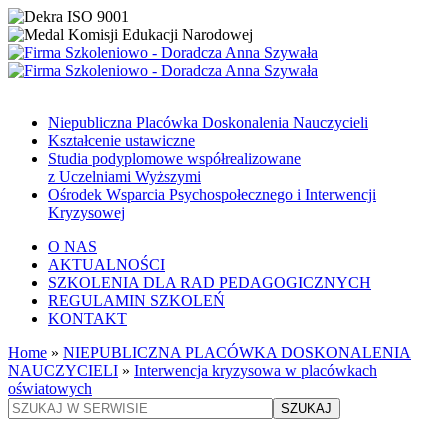
Niepubliczna Placówka Doskonalenia Nauczycieli
Kształcenie ustawiczne
Studia podyplomowe współrealizowane
z Uczelniami Wyższymi
Ośrodek Wsparcia Psychospołecznego i Interwencji
Kryzysowej
O NAS
AKTUALNOŚCI
SZKOLENIA DLA RAD PEDAGOGICZNYCH
REGULAMIN SZKOLEŃ
KONTAKT
Home
»
NIEPUBLICZNA PLACÓWKA DOSKONALENIA
NAUCZYCIELI
»
Interwencja kryzysowa w placówkach
oświatowych
SZUKAJ