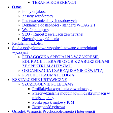
TERAPIA KOHERENCJI
O nas
Polityka jakości
Zasady współpracy
Przetwarzanie danych osobowych
Deklaracja dostępności - standard WCAG 2.1
Współpracujemy
SEO - Raport z ewaluacji zewnętrznej
Nagrody i wyróżnienia
Regulamin szkoleń
Studia podyplomowe współrealizowane z uczelniami
wyższymi
PEDAGOGIKA SPECJALNA W ZAKRESIE
EDUKACJI I TERAPII OSÓB Z ZABURZENIAMI
ZE SPEKTRUM AUTYZMU
ORGANIZACJA I ZARZĄDZANIE OŚWIATĄ
PSYCHOTRAUMATOLOGIA
KSZTAŁCENIE USTAWICZNE
SZCZEGÓLNIE POLECAMY
Profilaktyka wypalenia zawodowego
Przeciwdziałanie mobbingowi i dyskryminacji w
miejscu pracy
Polski język migowy PJM
Dostępność cyfrowa
Ośrodek Wsparcia Psychospołecznego i Interwencji