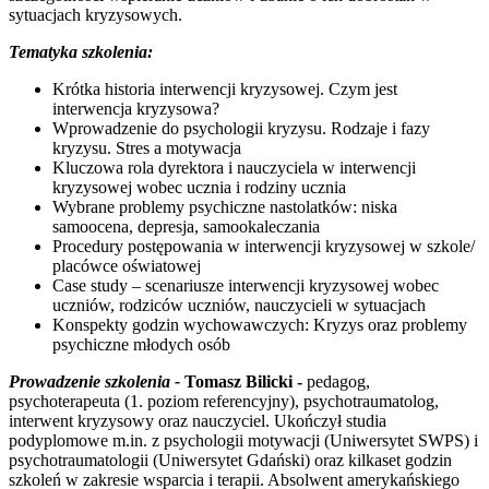
sytuacjach kryzysowych.
Tematyka szkolenia:
Krótka historia interwencji kryzysowej. Czym jest
interwencja kryzysowa?
Wprowadzenie do psychologii kryzysu. Rodzaje i fazy
kryzysu. Stres a motywacja
Kluczowa rola dyrektora i nauczyciela w interwencji
kryzysowej wobec ucznia i rodziny ucznia
Wybrane problemy psychiczne nastolatków: niska
samoocena, depresja, samookaleczania
Procedury postępowania w interwencji kryzysowej w szkole/
placówce oświatowej
Case study – scenariusze interwencji kryzysowej wobec
uczniów, rodziców uczniów, nauczycieli w sytuacjach
Konspekty godzin wychowawczych: Kryzys oraz problemy
psychiczne młodych osób
Prowadzenie szkolenia -
Tomasz Bilicki -
pedagog,
psychoterapeuta (1. poziom referencyjny), psychotraumatolog,
interwent kryzysowy oraz nauczyciel. Ukończył studia
podyplomowe m.in. z psychologii motywacji (Uniwersytet SWPS) i
psychotraumatologii (Uniwersytet Gdański) oraz kilkaset godzin
szkoleń w zakresie wsparcia i terapii. Absolwent amerykańskiego