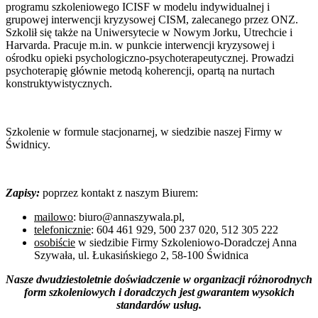
programu szkoleniowego ICISF w modelu indywidualnej i
grupowej interwencji kryzysowej CISM, zalecanego przez ONZ.
Szkolił się także na Uniwersytecie w Nowym Jorku, Utrechcie i
Harvarda. Pracuje m.in. w punkcie interwencji kryzysowej i
ośrodku opieki psychologiczno-psychoterapeutycznej. Prowadzi
psychoterapię głównie metodą koherencji, opartą na nurtach
konstruktywistycznych.
Szkolenie w formule stacjonarnej, w siedzibie naszej Firmy w
Świdnicy.
Zapisy:
poprzez kontakt z naszym Biurem:
mailowo
: biuro@annaszywala.pl,
telefonicznie
: 604 461 929, 500 237 020, 512 305 222
osobiście
w siedzibie Firmy Szkoleniowo-Doradczej Anna
Szywała, ul. Łukasińskiego 2, 58-100 Świdnica
Nasze dwudziestoletnie doświadczenie w organizacji różnorodnych
form szkoleniowych i doradczych jest gwarantem wysokich
standardów
usług.