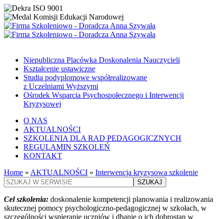
Niepubliczna Placówka Doskonalenia Nauczycieli
Kształcenie ustawiczne
Studia podyplomowe współrealizowane
z Uczelniami Wyższymi
Ośrodek Wsparcia Psychospołecznego i Interwencji
Kryzysowej
O NAS
AKTUALNOŚCI
SZKOLENIA DLA RAD PEDAGOGICZNYCH
REGULAMIN SZKOLEŃ
KONTAKT
Home
»
AKTUALNOŚCI
»
Interwencja kryzysowa szkolenie
SZUKAJ
Cel szkolenia:
doskonalenie kompetencji planowania i realizowania
skutecznej pomocy psychologiczno-pedagogicznej w szkołach, w
szczególności wspieranie uczniów i dbanie o ich dobrostan w