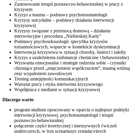
Zastosowanie terapii poznawczo-behawioralnej w pracy z
kryzysem
Kryzys a trauma – podstawy psychotraumatologii
Kryzysy suicydalne – podstawy działania interwencji
kryzysowej
Kryzysy związane z przemocą domową – działania
interwencyjne i procedura „Niebieskiej Karty”
Podstawy psychoseksuologii: specyfika kryzysów
tożsamościowych, wsparcie w kontekście dyskryminacji
Interwencja kryzysowa w sytuacji choroby, śmierci i żałoby
Kryzys a uzależnienia (substancje chemiczne i behawioralne)
Wyzwania emocjonalne i strategie radzenia sobie - czynniki
chroniące przed „zmęczeniem współczuciem”, traumą wtórną
oraz wypaleniem zawodowym
Trening umiejętności komunikacyjnych
Warsztat pracy i etyka interwenta kryzysowego
Współpraca z mediami w sytuacji kryzysowej
Dlaczego warto
program studium opracowany w oparciu o najlepsze praktyki
interwencji kryzysowej, psychotraumatologii i terapii
poznawczo-behawioralnej
połączenie części teoretycznej i intensywnych ćwiczeń
praktycznych, w tym scenariuszy symulacyjnych