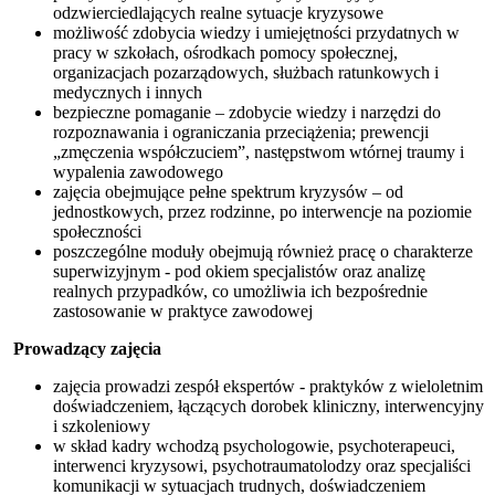
odzwierciedlających realne sytuacje kryzysowe
możliwość zdobycia wiedzy i umiejętności przydatnych w
pracy w szkołach, ośrodkach pomocy społecznej,
organizacjach pozarządowych, służbach ratunkowych i
medycznych i innych
bezpieczne pomaganie – zdobycie wiedzy i narzędzi do
rozpoznawania i ograniczania przeciążenia; prewencji
„zmęczenia współczuciem”, następstwom wtórnej traumy i
wypalenia zawodowego
zajęcia obejmujące pełne spektrum kryzysów – od
jednostkowych, przez rodzinne, po interwencje na poziomie
społeczności
poszczególne moduły obejmują również pracę o charakterze
superwizyjnym - pod okiem specjalistów oraz analizę
realnych przypadków, co umożliwia ich bezpośrednie
zastosowanie w praktyce zawodowej
Prowadzący zajęcia
zajęcia prowadzi zespół ekspertów - praktyków z wieloletnim
doświadczeniem, łączących dorobek kliniczny, interwencyjny
i szkoleniowy
w skład kadry wchodzą psychologowie, psychoterapeuci,
interwenci kryzysowi, psychotraumatolodzy oraz specjaliści
komunikacji w sytuacjach trudnych, doświadczeniem