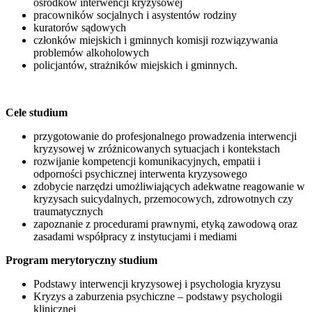
ośrodków interwencji kryzysowej
pracowników socjalnych i asystentów rodziny
kuratorów sądowych
członków miejskich i gminnych komisji rozwiązywania
problemów alkoholowych
policjantów, strażników miejskich i gminnych.
Cele studium
przygotowanie do profesjonalnego prowadzenia interwencji
kryzysowej w zróżnicowanych sytuacjach i kontekstach
rozwijanie kompetencji komunikacyjnych, empatii i
odporności psychicznej interwenta kryzysowego
zdobycie narzędzi umożliwiających adekwatne reagowanie w
kryzysach suicydalnych, przemocowych, zdrowotnych czy
traumatycznych
zapoznanie z procedurami prawnymi, etyką zawodową oraz
zasadami współpracy z instytucjami i mediami
Program merytoryczny studium
Podstawy interwencji kryzysowej i psychologia kryzysu
Kryzys a zaburzenia psychiczne – podstawy psychologii
klinicznej