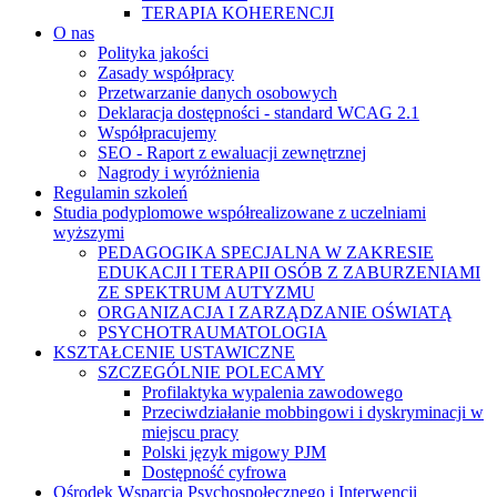
TERAPIA KOHERENCJI
O nas
Polityka jakości
Zasady współpracy
Przetwarzanie danych osobowych
Deklaracja dostępności - standard WCAG 2.1
Współpracujemy
SEO - Raport z ewaluacji zewnętrznej
Nagrody i wyróżnienia
Regulamin szkoleń
Studia podyplomowe współrealizowane z uczelniami
wyższymi
PEDAGOGIKA SPECJALNA W ZAKRESIE
EDUKACJI I TERAPII OSÓB Z ZABURZENIAMI
ZE SPEKTRUM AUTYZMU
ORGANIZACJA I ZARZĄDZANIE OŚWIATĄ
PSYCHOTRAUMATOLOGIA
KSZTAŁCENIE USTAWICZNE
SZCZEGÓLNIE POLECAMY
Profilaktyka wypalenia zawodowego
Przeciwdziałanie mobbingowi i dyskryminacji w
miejscu pracy
Polski język migowy PJM
Dostępność cyfrowa
Ośrodek Wsparcia Psychospołecznego i Interwencji