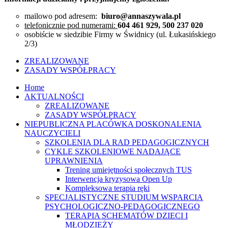
mailowo pod adresem:
biuro@annaszywala.pl
telefonicznie pod numerami:
604 461 929, 500 237 020
osobiście w siedzibie Firmy w Świdnicy (ul. Łukasińskiego
2/3)
ZREALIZOWANE
ZASADY WSPÓŁPRACY
Home
AKTUALNOŚCI
ZREALIZOWANE
ZASADY WSPÓŁPRACY
NIEPUBLICZNA PLACÓWKA DOSKONALENIA
NAUCZYCIELI
SZKOLENIA DLA RAD PEDAGOGICZNYCH
CYKLE SZKOLENIOWE NADAJĄCE
UPRAWNIENIA
Trening umiejętności społecznych TUS
Interwencja kryzysowa Open Up
Kompleksowa terapia ręki
SPECJALISTYCZNE STUDIUM WSPARCIA
PSYCHOLOGICZNO-PEDAGOGICZNEGO
TERAPIA SCHEMATÓW DZIECI I
MŁODZIEŻY